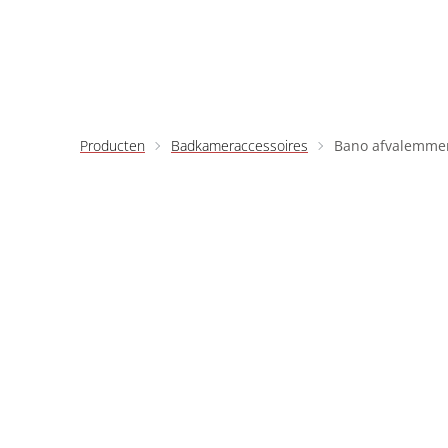
Ga naar inhoud
Producten
Badkameraccessoires
Bano afvalemme