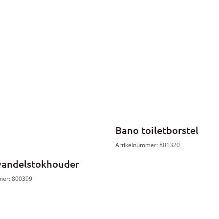
Bano toiletborstel
Artikelnummer: 801320
andelstokhouder
mer: 800399