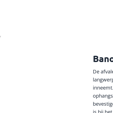
r
Ban
De afval
langwer
inneemt.
ophangs
bevestig
is bij h