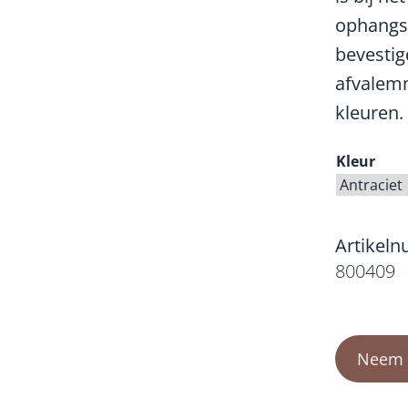
ophangs
bevestig
afvalemm
kleuren.
Kleur
Artikel
800409
Neem c