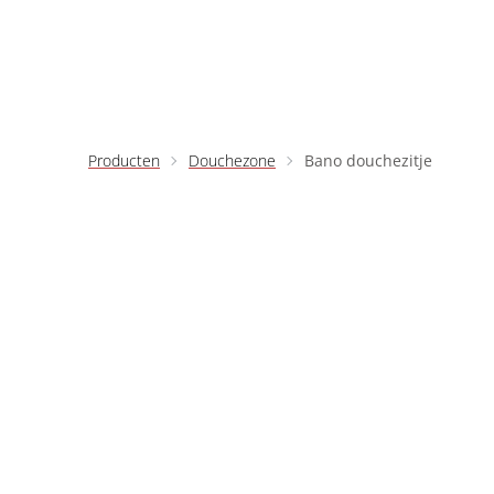
Ga naar inhoud
Producten
Douchezone
Bano douchezitje