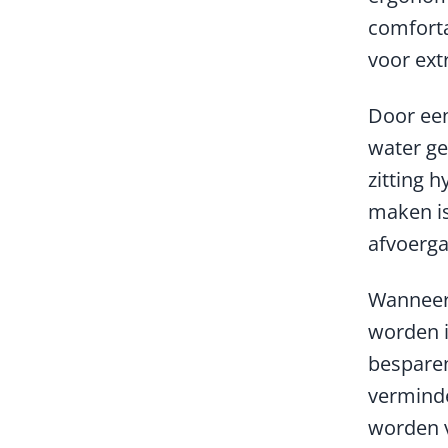
comforta
voor extr
Door een
water g
zitting 
maken is
afvoerga
Wanneer 
worden i
besparen
verminde
worden v