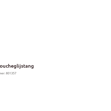
oucheglijstang
mer: 801357