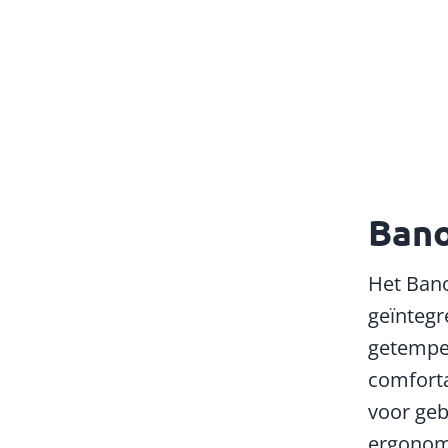
Bano
Het Bano
geïntegr
getempe
comfortab
voor geb
ergonom