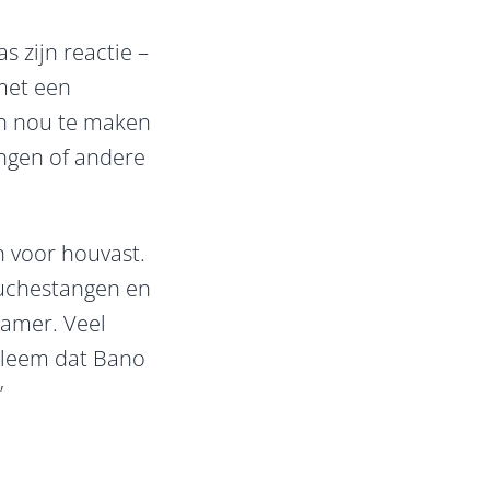
s zijn reactie –
 met een
on nou te maken
ingen of andere
n voor houvast.
ouchestangen en
kamer. Veel
bleem dat Bano
”