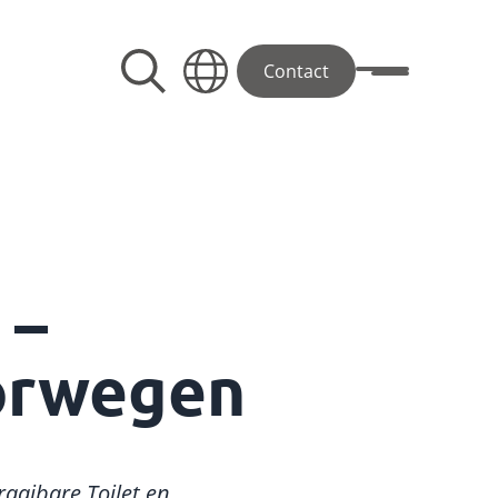
Contact
Toggle menu
 –
oorwegen
aaibare Toilet en