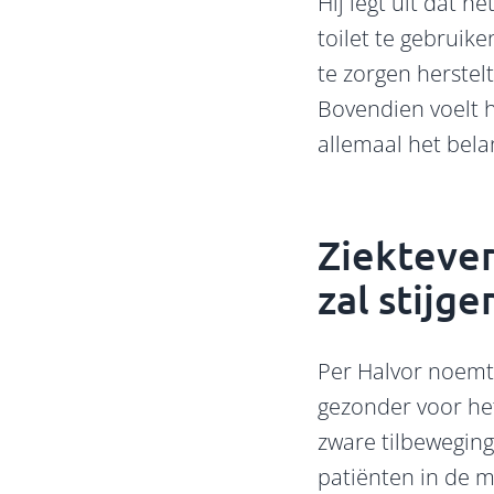
Hij legt uit dat h
toilet te gebruike
te zorgen herstel
Bovendien voelt h
allemaal het belan
Ziektever
zal stijge
Per Halvor noemt 
gezonder voor he
zware tilbewegin
patiënten in de m