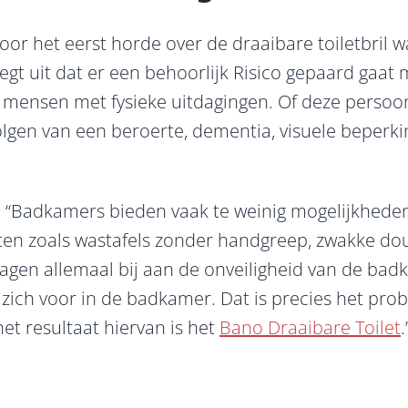
or het eerst horde over de draaibare toiletbril wa
 legt uit dat er een behoorlijk Risico gepaard gaat
r mensen met fysieke uitdagingen. Of deze perso
lgen van een beroerte, dementia, visuele beperk
t: “Badkamers bieden vaak te weinig mogelijkhede
ten zoals wastafels zonder handgreep, zwakke d
agen allemaal bij aan de onveiligheid van de bad
zich voor in de badkamer. Dat is precies het pro
het resultaat hiervan is het
Bano Draaibare Toilet
.