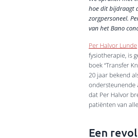
hoe dit bijdraagt 
zorgpersoneel. Pe
van het Bano conc
Per Halvor Lunde
fysiotherapie, is
boek “Transfer Kno
20 jaar bekend a
ondersteunende a
dat Per Halvor br
patiënten van alle
Een revol