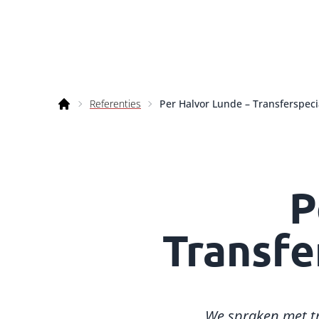
Ga naar inhoud
Referenties
Per Halvor Lunde – Transferspec
Bano
P
Transfe
We spraken met tr