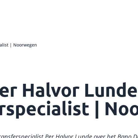
ialist | Noorwegen
er Halvor Lunde
rspecialist | N
ansferspecialist Per Halvor Lunde over het Bano Dr