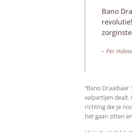
Bano Dra
revolutie
zorginste
– Per Halvor
“Bano Draaibaar T
valpartijen dealt.
richting die je no
het gaan zitten e