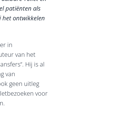
el patiënten als
j het ontwikkelen
er in
uteur van het
nsfers”. Hij is al
ng van
ok geen uitleg
oiletbezoeken voor
n.