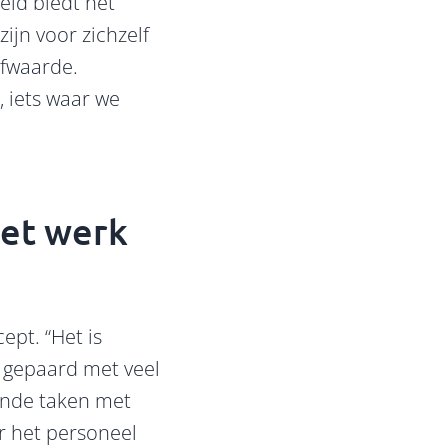
heid biedt het
ijn voor zichzelf
lfwaarde.
, iets waar we
het werk
pt. “Het is
 gepaard met veel
ende taken met
r het personeel