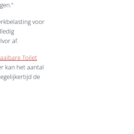
jgen.”
erkbelasting voor
ledig
lvor af.
aaibare Toilet
r kan het aantal
gelijkertijd de