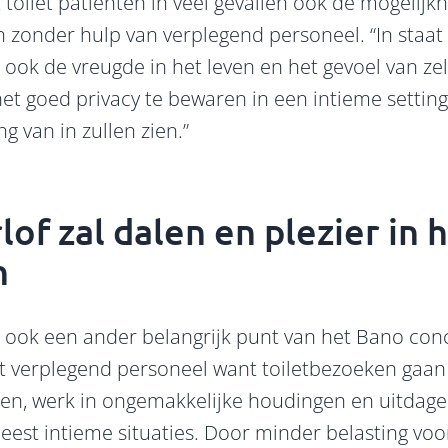
et toilet patiënten in veel gevallen ook de mogelijk
n zonder hulp van verplegend personeel. “In staat z
t ook de vreugde in het leven en het gevoel van ze
et goed privacy te bewaren in een intieme setting
g van in zullen zien.”
lof zal dalen en plezier in 
n
ook een ander belangrijk punt van het Bano conce
t verplegend personeel want toiletbezoeken gaan
gen, werk in ongemakkelijke houdingen en uitdag
eest intieme situaties. Door minder belasting voo